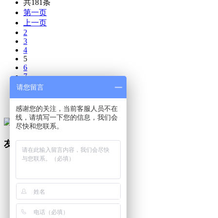
共181条
第一页
上一页
2
3
4
5
6
7
8
请您留言
下一页
最末页
感谢您的关注，当前客服人员不在
线，请填写一下您的信息，我们会
微信公众号
尽快和您联系。
友情链接：
云南省教育厅
云南省招生考试院
西北工业大学
四川农业大学
北京交通大学
清华大学