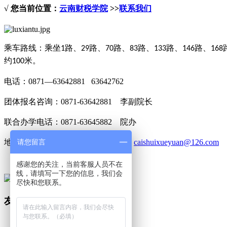
√ 您当前位置：
云南财税学院
>>
联系我们
乘车路线：乘坐
路、
路、
路、
路、
路、
路、
1
29
70
83
133
146
168
约
米。
100
电话：
0871—63642881 63642762
团体报名咨询：
0871-63642881
李
副院长
联合办学电话：
0871-63645882
院办
请您留言
地址：昆明市学府路534
号
邮箱：
caishuixueyuan@126.com
感谢您的关注，当前客服人员不在
线，请填写一下您的信息，我们会
微信公众号
尽快和您联系。
友情链接：
云南省教育厅