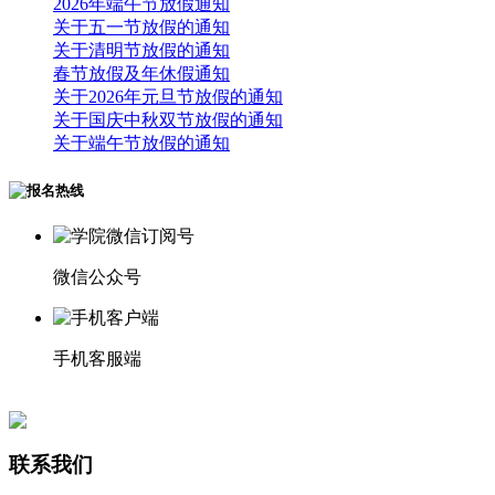
2026年端午节放假通知
关于五一节放假的通知
关于清明节放假的通知
春节放假及年休假通知
关于2026年元旦节放假的通知
关于国庆中秋双节放假的通知
关于端午节放假的通知
微信公众号
手机客服端
联系我们